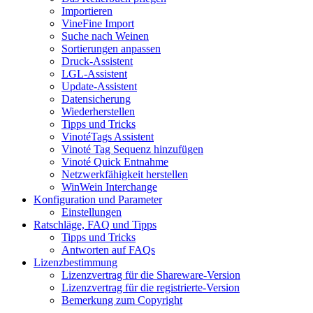
Importieren
VineFine Import
Suche nach Weinen
Sortierungen anpassen
Druck-Assistent
LGL-Assistent
Update-Assistent
Datensicherung
Wiederherstellen
Tipps und Tricks
VinotéTags Assistent
Vinoté Tag Sequenz hinzufügen
Vinoté Quick Entnahme
Netzwerkfähigkeit herstellen
WinWein Interchange
Konfiguration und Parameter
Einstellungen
Ratschläge, FAQ und Tipps
Tipps und Tricks
Antworten auf FAQs
Lizenzbestimmung
Lizenzvertrag für die Shareware-Version
Lizenzvertrag für die registrierte-Version
Bemerkung zum Copyright