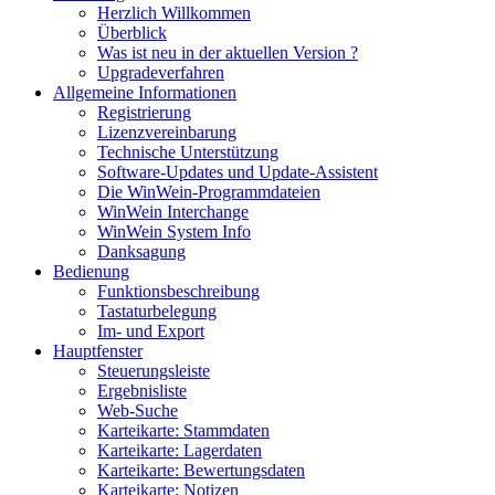
Herzlich Willkommen
Überblick
Was ist neu in der aktuellen Version ?
Upgradeverfahren
Allgemeine Informationen
Registrierung
Lizenzvereinbarung
Technische Unterstützung
Software-Updates und Update-Assistent
Die WinWein-Programmdateien
WinWein Interchange
WinWein System Info
Danksagung
Bedienung
Funktionsbeschreibung
Tastaturbelegung
Im- und Export
Hauptfenster
Steuerungsleiste
Ergebnisliste
Web-Suche
Karteikarte: Stammdaten
Karteikarte: Lagerdaten
Karteikarte: Bewertungsdaten
Karteikarte: Notizen