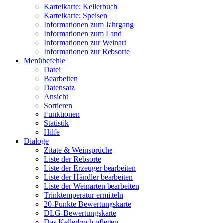
Karteikarte: Kellerbuch
Karteikarte: Speisen
Informationen zum Jahrgang
Informationen zum Land
Informationen zur Weinart
Informationen zur Rebsorte
Menübefehle
Datei
Bearbeiten
Datensatz
Ansicht
Sortieren
Funktionen
Statistik
Hilfe
Dialoge
Zitate & Weinsprüche
Liste der Rebsorte
Liste der Erzeuger bearbeiten
Liste der Händler bearbeiten
Liste der Weinarten bearbeiten
Trinktemperatur ermitteln
20-Punkte Bewertungskarte
DLG-Bewertungskarte
Das Kellerbuch pflegen