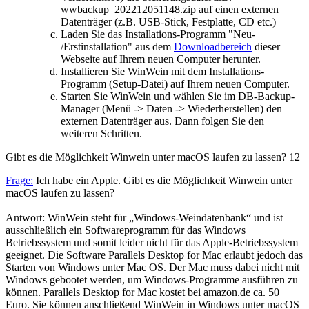
wwbackup_202212051148.zip auf einen externen
Datenträger (z.B. USB-Stick, Festplatte, CD etc.)
Laden Sie das Installations-Programm "Neu-
/Erstinstallation" aus dem
Downloadbereich
dieser
Webseite auf Ihrem neuen Computer herunter.
Installieren Sie WinWein mit dem Installations-
Programm (Setup-Datei) auf Ihrem neuen Computer.
Starten Sie WinWein und wählen Sie im DB-Backup-
Manager (Menü -> Daten -> Wiederherstellen) den
externen Datenträger aus. Dann folgen Sie den
weiteren Schritten.
Gibt es die Möglichkeit Winwein unter macOS laufen zu lassen?
12
Frage:
Ich habe ein Apple. Gibt es die Möglichkeit Winwein unter
macOS laufen zu lassen?
Antwort: WinWein steht für „Windows-Weindatenbank“ und ist
ausschließlich ein Softwareprogramm für das Windows
Betriebssystem und somit leider nicht für das Apple-Betriebssystem
geeignet. Die Software Parallels Desktop for Mac erlaubt jedoch das
Starten von Windows unter Mac OS. Der Mac muss dabei nicht mit
Windows gebootet werden, um Windows-Programme ausführen zu
können. Parallels Desktop for Mac kostet bei amazon.de ca. 50
Euro. Sie können anschließend WinWein in Windows unter macOS