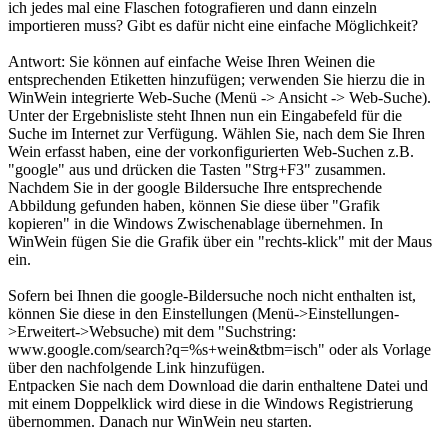
ich jedes mal eine Flaschen fotografieren und dann einzeln
importieren muss? Gibt es dafür nicht eine einfache Möglichkeit?
Antwort: Sie können auf einfache Weise Ihren Weinen die
entsprechenden Etiketten hinzufügen; verwenden Sie hierzu die in
WinWein integrierte Web-Suche (Menü -> Ansicht -> Web-Suche).
Unter der Ergebnisliste steht Ihnen nun ein Eingabefeld für die
Suche im Internet zur Verfügung. Wählen Sie, nach dem Sie Ihren
Wein erfasst haben, eine der vorkonfigurierten Web-Suchen z.B.
"google" aus und drücken die Tasten "Strg+F3" zusammen.
Nachdem Sie in der google Bildersuche Ihre entsprechende
Abbildung gefunden haben, können Sie diese über "Grafik
kopieren" in die Windows Zwischenablage übernehmen. In
WinWein fügen Sie die Grafik über ein "rechts-klick" mit der Maus
ein.
Sofern bei Ihnen die google-Bildersuche noch nicht enthalten ist,
können Sie diese in den Einstellungen (Menü->Einstellungen-
>Erweitert->Websuche) mit dem "Suchstring:
www.google.com/search?q=%s+wein&tbm=isch" oder als Vorlage
über den nachfolgende Link hinzufügen.
Entpacken Sie nach dem Download die darin enthaltene Datei und
mit einem Doppelklick wird diese in die Windows Registrierung
übernommen. Danach nur WinWein neu starten.