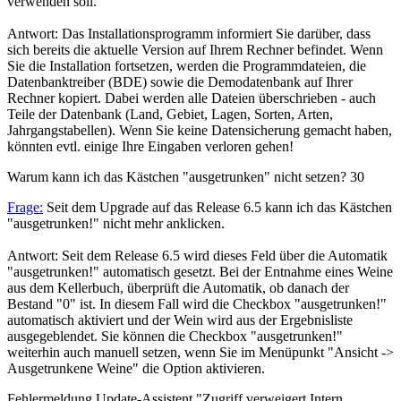
verwenden soll.
Antwort: Das Installationsprogramm informiert Sie darüber, dass
sich bereits die aktuelle Version auf Ihrem Rechner befindet. Wenn
Sie die Installation fortsetzen, werden die Programmdateien, die
Datenbanktreiber (BDE) sowie die Demodatenbank auf Ihrer
Rechner kopiert. Dabei werden alle Dateien überschrieben - auch
Teile der Datenbank (Land, Gebiet, Lagen, Sorten, Arten,
Jahrgangstabellen). Wenn Sie keine Datensicherung gemacht haben,
könnten evtl. einige Ihre Eingaben verloren gehen!
Warum kann ich das Kästchen "ausgetrunken" nicht setzen?
30
Frage:
Seit dem Upgrade auf das Release 6.5 kann ich das Kästchen
"ausgetrunken!" nicht mehr anklicken.
Antwort: Seit dem Release 6.5 wird dieses Feld über die Automatik
"ausgetrunken!" automatisch gesetzt. Bei der Entnahme eines Weine
aus dem Kellerbuch, überprüft die Automatik, ob danach der
Bestand "0" ist. In diesem Fall wird die Checkbox "ausgetrunken!"
automatisch aktiviert und der Wein wird aus der Ergebnisliste
ausgegeblendet. Sie können die Checkbox "ausgetrunken!"
weiterhin auch manuell setzen, wenn Sie im Menüpunkt "Ansicht ->
Ausgetrunkene Weine" die Option aktivieren.
Fehlermeldung Update-Assistent "Zugriff verweigert Intern