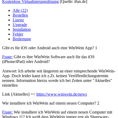
Kostenlose Virtualisierungslösung
[Quelle: ifun.de]
Alle (22)
Bestellen
Lizenz
Upgrade
Installation
Fehler
Bedienung
Gibt es für iOS oder Android auch eine WinWein App?
1
Frage:
Gibt es ihre WinWein Software auch für das iOS
(iPhone/iPad) oder Android?
Antwort: Ich arbeite seit längerem an einer entsprechende WinWein-
App. Doch leider kann ich z.Zt. keinen Veröffentlichungstermin
nennen. Information hierzu werde ich bei Zeiten unter "Aktuelles"
einstellen
Link [Aktuelles] =>
https://www.winwein.de/news
Wie installiere ich WinWein auf einem neuen Computer?
2
Frage:
Wie installiere ich WinWein auf einem neuen Computer mit
Windows 11? Ich weiß dass WinWein immer erst als Shareware-