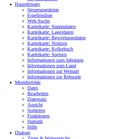
Hauptfenster
Steuerungsleiste
Ergebnisliste
Web-Suche
Karteikarte: Stammdaten
Karteikarte: Lagerdaten
Karteikarte: Bewertungsdaten
Karteikarte: Notizen
Karteikarte: Kellerbuch
Karteikarte: Speisen
Informationen zum Jahrgang
Informationen zum Land
Informationen zur Weinart
Informationen zur Rebsorte
Menübefehle
Datei
Bearbeiten
Datensatz
Ansicht
Sortieren
Funktionen
Statistik
Hilfe
Dialoge
Zitate & Weinsprüche