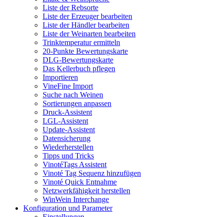
Liste der Rebsorte
Liste der Erzeuger bearbeiten
Liste der Händler bearbeiten
Liste der Weinarten bearbeiten
Trinktemperatur ermitteln
20-Punkte Bewertungskarte
DLG-Bewertungskarte
Das Kellerbuch pflegen
Importieren
VineFine Import
Suche nach Weinen
Sortierungen anpassen
Druck-Assistent
LGL-Assistent
Update-Assistent
Datensicherung
Wiederherstellen
Tipps und Tricks
VinotéTags Assistent
Vinoté Tag Sequenz hinzufügen
Vinoté Quick Entnahme
Netzwerkfähigkeit herstellen
WinWein Interchange
Konfiguration und Parameter
Einstellungen