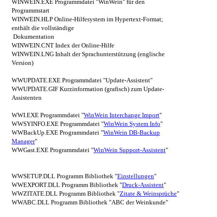
WINWEIN.EXE
Programmdatei "WinWein" für den
Programmstart
WINWEIN.HLP
Online-Hilfesystem im Hypertext-Format;
enthält die vollständige
Dokumentation
WINWEIN.CNT
Index der Online-Hilfe
WINWEIN.LNG
Inhalt der Sprachunterstützung (englische
Version)
WWUPDATE.EXE
Programmdatei "Update-Assistent"
WWUPDATE.GIF
Kurzinformation (grafisch) zum Update-
Assistenten
WWI.EXE
Programmdatei "
WinWein Interchange Import
"
WWSYINFO.EXE
Programmdatei "
WinWein System Info
"
WWBackUp.EXE
Programmdatei "
WinWein DB-Backup
Manager
"
WWGast.EXE
Programmdatei "
WinWein Support-Assistent
"
WWSETUP.DLL
Programm Bibliothek "
Einstellungen
"
WWEXPORT.DLL
Programm Bibliothek "
Druck-Assistent
"
WWZITATE.DLL
Programm Bibliothek "
Zitate & Weinsprüche
"
WWABC.DLL
Programm Bibliothek "ABC der Weinkunde"