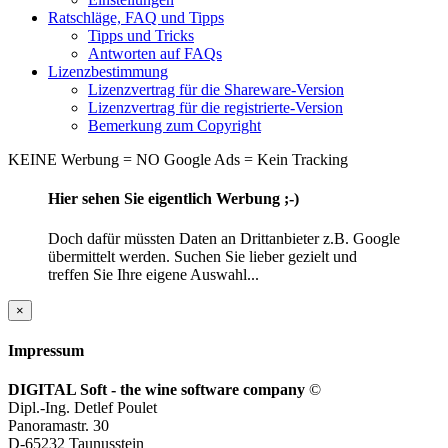
Ratschläge, FAQ und Tipps
Tipps und Tricks
Antworten auf FAQs
Lizenzbestimmung
Lizenzvertrag für die Shareware-Version
Lizenzvertrag für die registrierte-Version
Bemerkung zum Copyright
KEINE Werbung = NO Google Ads = Kein Tracking
Hier sehen Sie eigentlich Werbung ;-)
Doch dafür müssten Daten an Drittanbieter z.B. Google
übermittelt werden. Suchen Sie lieber gezielt und
treffen Sie Ihre eigene Auswahl...
×
Impressum
DIGITAL Soft - the wine software company
©
Dipl.-Ing. Detlef Poulet
Panoramastr. 30
D-65232 Taunusstein